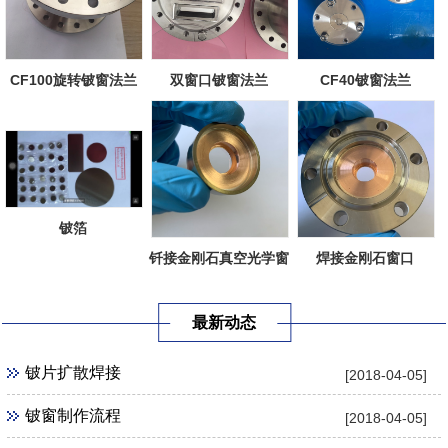
CF100旋转铍窗法兰
双窗口铍窗法兰
CF40铍窗法兰
铍箔
钎接金刚石真空光学窗
焊接金刚石窗口
口
最新动态
铍片扩散焊接
[2018-04-05]
铍窗制作流程
[2018-04-05]